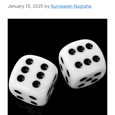
January 15, 2025
by
Kurniawan Nugraha