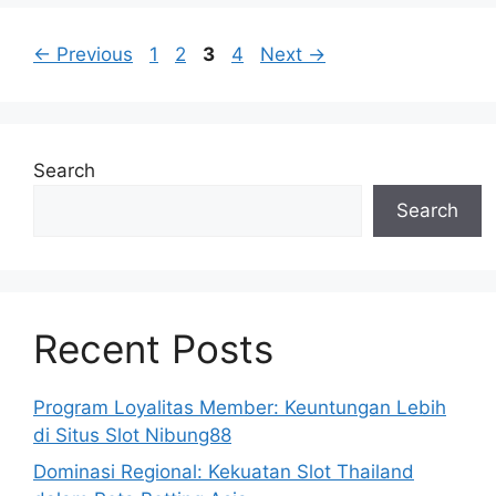
Page
Page
Page
Page
←
Previous
1
2
3
4
Next
→
Search
Search
Recent Posts
Program Loyalitas Member: Keuntungan Lebih
di Situs Slot Nibung88
Dominasi Regional: Kekuatan Slot Thailand