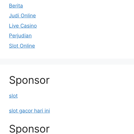
Berita
Judi Online
Live Casino
Perjudian
Slot Online
Sponsor
slot
slot gacor hari ini
Sponsor