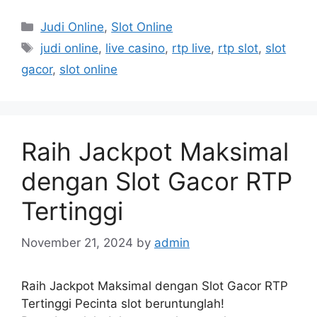
Categories
Judi Online
,
Slot Online
Tags
judi online
,
live casino
,
rtp live
,
rtp slot
,
slot
gacor
,
slot online
Raih Jackpot Maksimal
dengan Slot Gacor RTP
Tertinggi
November 21, 2024
by
admin
Raih Jackpot Maksimal dengan Slot Gacor RTP
Tertinggi Pecinta slot beruntunglah!