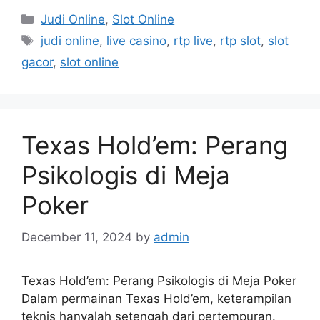
Categories
Judi Online
,
Slot Online
Tags
judi online
,
live casino
,
rtp live
,
rtp slot
,
slot
gacor
,
slot online
Texas Hold’em: Perang
Psikologis di Meja
Poker
December 11, 2024
by
admin
Texas Hold’em: Perang Psikologis di Meja Poker
Dalam permainan Texas Hold’em, keterampilan
teknis hanyalah setengah dari pertempuran.