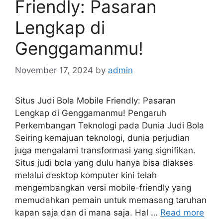
Friendly: Pasaran
Lengkap di
Genggamanmu!
November 17, 2024
by
admin
Situs Judi Bola Mobile Friendly: Pasaran
Lengkap di Genggamanmu! Pengaruh
Perkembangan Teknologi pada Dunia Judi Bola
Seiring kemajuan teknologi, dunia perjudian
juga mengalami transformasi yang signifikan.
Situs judi bola yang dulu hanya bisa diakses
melalui desktop komputer kini telah
mengembangkan versi mobile-friendly yang
memudahkan pemain untuk memasang taruhan
kapan saja dan di mana saja. Hal …
Read more