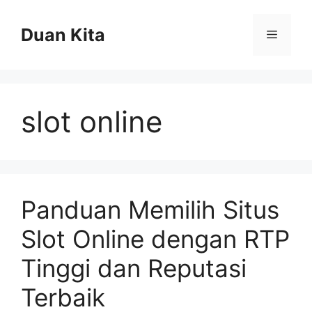
Skip
to
Duan Kita
Menu
content
slot online
Panduan Memilih Situs
Slot Online dengan RTP
Tinggi dan Reputasi
Terbaik