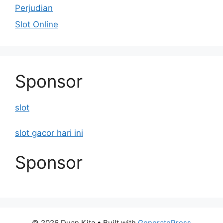
Perjudian
Slot Online
Sponsor
slot
slot gacor hari ini
Sponsor
© 2026 Duan Kita
• Built with
GeneratePress