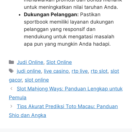
untuk meningkatkan nilai taruhan Anda.
Dukungan Pelanggan:
Pastikan
sportbook memiliki layanan dukungan
pelanggan yang responsif dan
mendukung untuk mengatasi masalah
apa pun yang mungkin Anda hadapi.
Categories
Judi Online
,
Slot Online
Tags
judi online
,
live casino
,
rtp live
,
rtp slot
,
slot
gacor
,
slot online
Slot Mahjong Ways: Panduan Lengkap untuk
Pemula
Tips Akurat Prediksi Toto Macau: Panduan
Shio dan Angka