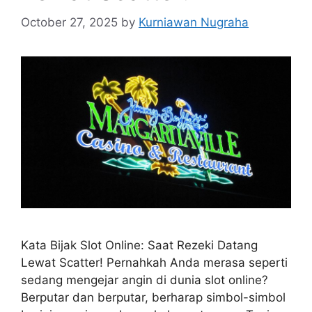
October 27, 2025
by
Kurniawan Nugraha
Kata Bijak Slot Online: Saat Rezeki Datang
Lewat Scatter! Pernahkah Anda merasa seperti
sedang mengejar angin di dunia slot online?
Berputar dan berputar, berharap simbol-simbol