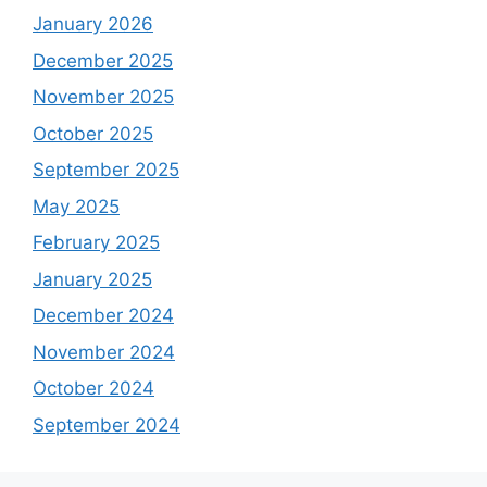
January 2026
December 2025
November 2025
October 2025
September 2025
May 2025
February 2025
January 2025
December 2024
November 2024
October 2024
September 2024