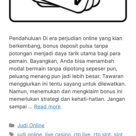
Pendahuluan Di era perjudian online yang kian
berkembang, bonus deposit pulsa tanpa
potongan menjadi daya tarik utama bagi para
pemain. Bayangkan, Anda bisa menambah
modal bermain tanpa dipotong sepeser pun,
peluang menang pun jadi lebih besar. Tawaran
menggiurkan ini tentu sayang untuk dilewatkan.
Namun, menemukan dan mengklaim bonus ini
memerlukan strategi dan kehati-hatian. Jangan
sampai …
Read more
Categories
Judi Online
Tags
judi online
,
live casino
,
rtp live
,
rtp slot
,
slot