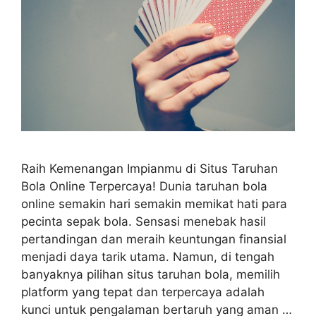
Raih Kemenangan Impianmu di Situs Taruhan
Bola Online Terpercaya! Dunia taruhan bola
online semakin hari semakin memikat hati para
pecinta sepak bola. Sensasi menebak hasil
pertandingan dan meraih keuntungan finansial
menjadi daya tarik utama. Namun, di tengah
banyaknya pilihan situs taruhan bola, memilih
platform yang tepat dan terpercaya adalah
kunci untuk pengalaman bertaruh yang aman …