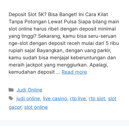
Deposit Slot 5K? Bisa Banget! Ini Cara Kilat
Tanpa Potongan Lewat Pulsa Siapa bilang main
slot online harus ribet dengan deposit minimal
yang tinggi? Sekarang, kamu bisa seru-seruan
nge-slot dengan deposit receh mulai dari 5 ribu
rupiah saja! Bayangkan, dengan uang parkir,
kamu sudah bisa menjajal keberuntungan dan
meraih jackpot yang menggiurkan. Apalagi,
kemudahan deposit …
Read more
Categories
Judi Online
Tags
judi online
,
live casino
,
rtp live
,
rtp slot
,
slot
gacor
,
slot online