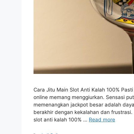
Cara Jitu Main Slot Anti Kalah 100% Past
online memang menggiurkan. Sensasi puta
memenangkan jackpot besar adalah daya ta
berakhir dengan kekalahan dan frustrasi.
slot anti kalah 100% …
Read more