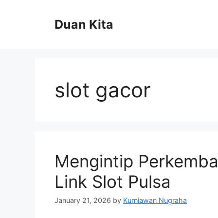
Skip
to
Duan Kita
content
slot gacor
Mengintip Perkemban
Link Slot Pulsa
January 21, 2026
by
Kurniawan Nugraha