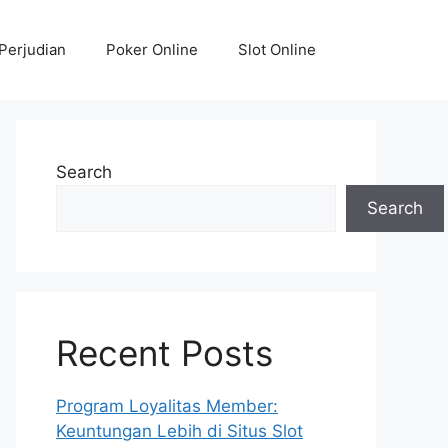
Perjudian
Poker Online
Slot Online
Search
Search
Recent Posts
Program Loyalitas Member:
Keuntungan Lebih di Situs Slot