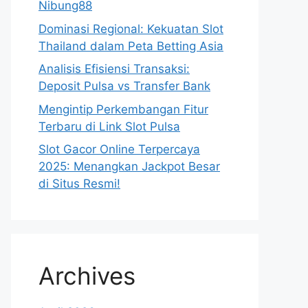
Nibung88
Dominasi Regional: Kekuatan Slot
Thailand dalam Peta Betting Asia
Analisis Efisiensi Transaksi:
Deposit Pulsa vs Transfer Bank
Mengintip Perkembangan Fitur
Terbaru di Link Slot Pulsa
Slot Gacor Online Terpercaya
2025: Menangkan Jackpot Besar
di Situs Resmi!
Archives