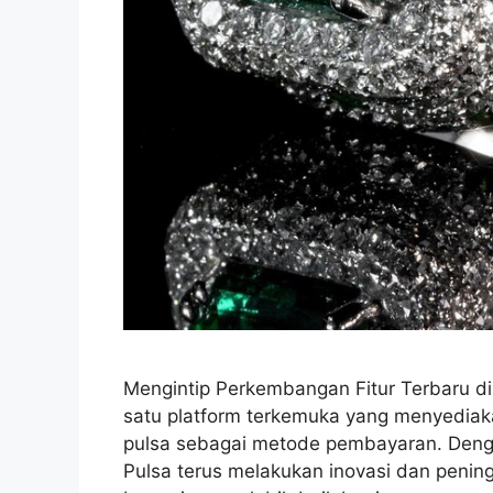
Mengintip Perkembangan Fitur Terbaru di 
satu platform terkemuka yang menyediak
pulsa sebagai metode pembayaran. Denga
Pulsa terus melakukan inovasi dan penin