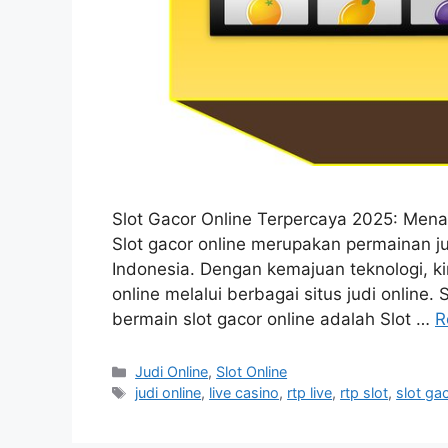
Slot Gacor Online Terpercaya 2025: Mena
Slot gacor online merupakan permainan j
Indonesia. Dengan kemajuan teknologi, ki
online melalui berbagai situs judi online.
bermain slot gacor online adalah Slot …
R
Categories
Judi Online
,
Slot Online
Tags
judi online
,
live casino
,
rtp live
,
rtp slot
,
slot ga