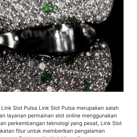
Link Slot Pulsa Link Slot Pulsa merupakan salah
an layanan permainan slot online menggunakan
n perkembangan teknologi yang pesat, Link Slot
gkatan fitur untuk memberikan pengalaman