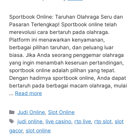
Sportbook Online: Taruhan Olahraga Seru dan
Pasaran Terlengkap! Sportbook online telah
merevolusi cara bertaruh pada olahraga.
Platform ini menawarkan kenyamanan,
berbagai pilihan taruhan, dan peluang luar
biasa. Jika Anda seorang penggemar olahraga
yang ingin menambah keseruan pertandingan,
sportbook online adalah pilihan yang tepat.
Dengan hadirnya sportbook online, Anda dapat
bertaruh pada berbagai macam olahraga, mulai
…
Read more
Categories
Judi Online
,
Slot Online
Tags
judi online
,
live casino
,
rtp live
,
rtp slot
,
slot
gacor
,
slot online