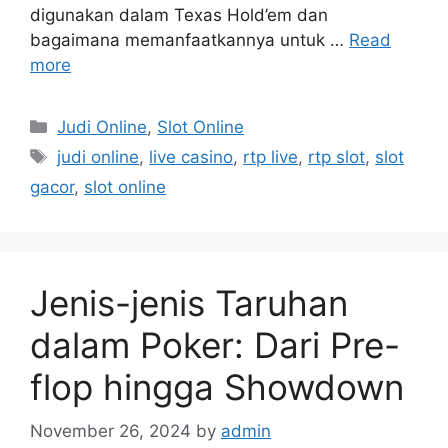
digunakan dalam Texas Hold’em dan
bagaimana memanfaatkannya untuk …
Read
more
Categories
Judi Online
,
Slot Online
Tags
judi online
,
live casino
,
rtp live
,
rtp slot
,
slot
gacor
,
slot online
Jenis-jenis Taruhan
dalam Poker: Dari Pre-
flop hingga Showdown
November 26, 2024
by
admin