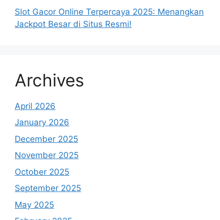
Slot Gacor Online Terpercaya 2025: Menangkan
Jackpot Besar di Situs Resmi!
Archives
April 2026
January 2026
December 2025
November 2025
October 2025
September 2025
May 2025