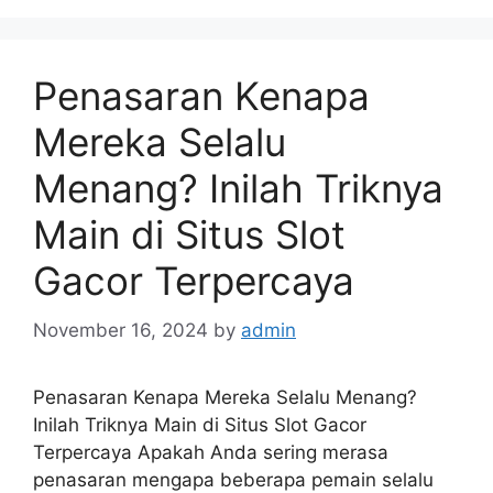
Penasaran Kenapa
Mereka Selalu
Menang? Inilah Triknya
Main di Situs Slot
Gacor Terpercaya
November 16, 2024
by
admin
Penasaran Kenapa Mereka Selalu Menang?
Inilah Triknya Main di Situs Slot Gacor
Terpercaya Apakah Anda sering merasa
penasaran mengapa beberapa pemain selalu