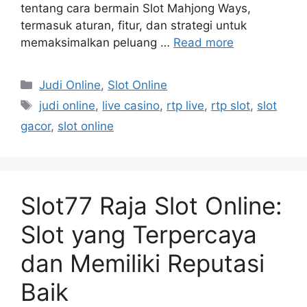
tentang cara bermain Slot Mahjong Ways,
termasuk aturan, fitur, dan strategi untuk
memaksimalkan peluang …
Read more
Categories
Judi Online
,
Slot Online
Tags
judi online
,
live casino
,
rtp live
,
rtp slot
,
slot
gacor
,
slot online
Slot77 Raja Slot Online:
Slot yang Terpercaya
dan Memiliki Reputasi
Baik