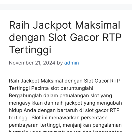
Raih Jackpot Maksimal
dengan Slot Gacor RTP
Tertinggi
November 21, 2024
by
admin
Raih Jackpot Maksimal dengan Slot Gacor RTP
Tertinggi Pecinta slot beruntunglah!
Bergabunglah dalam petualangan slot yang
mengasyikkan dan raih jackpot yang mengubah
hidup Anda dengan bertaruh di slot gacor RTP
tertinggi. Slot ini menawarkan persentase
pembayaran tertinggi, menjanjikan pengalaman